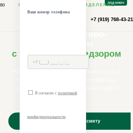
ПОД КЛЮЧ
СТРОИТЕЛЬНОЕ ПОДРАЗДЕЛЕНИЕ
ABRAM DESIGN
Ваш номер телефона
+7 (919) 768-43-21
Дизайнерский ремонт
квартир в Лосино-
Петровском
с техническим надзором
Реализуем сложные дизайн-проекты точь-в-
точь как на визуализации. Свои бригады,
гарантия 3 года и фиксированная смета в
Я согласен с
политикой
договоре.
конфиденциальности
Рассчитать смету