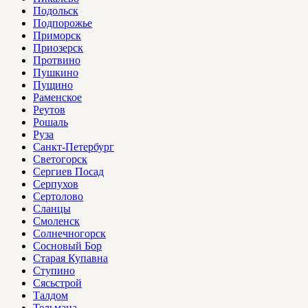
Подольск
Подпорожье
Приморск
Приозерск
Протвино
Пушкино
Пущино
Раменское
Реутов
Рошаль
Руза
Санкт-Петербург
Светогорск
Сергиев Посад
Серпухов
Сертолово
Сланцы
Смоленск
Солнечногорск
Сосновый Бор
Старая Купавна
Ступино
Сясьстрой
Талдом
Тельмана