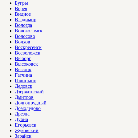
Бугры
Верея
Видное
Владимир
Вологда
Волоколамск
Волосово
Волхов
Воскресенск
Всеволожск
Выборг
Высоковск
Высоцк
Гатчина
Голицыно
Дедовск
Дзержинский
Дмитров
Долгопрудный
Домодедово
Дрезна
Дубна
Егорьевск
Жуковский
Зарайск