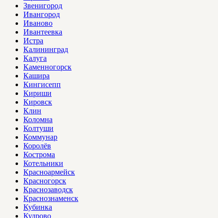
Звенигород
Ивангород
Иваново
Ивантеевка
Истра
Калининград
Калуга
Каменногорск
Кашира
Кингисепп
Кириши
Кировск
Клин
Коломна
Колтуши
Коммунар
Королёв
Кострома
Котельники
Красноармейск
Красногорск
Краснозаводск
Краснознаменск
Кубинка
Кудрово