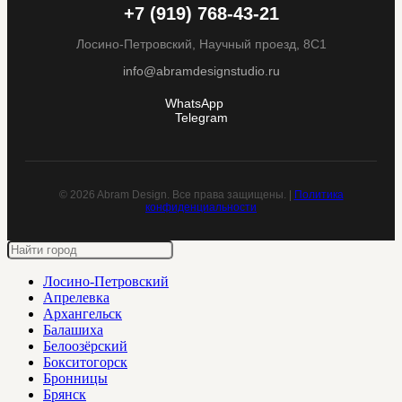
+7 (919) 768-43-21
Лосино-Петровский, Научный проезд, 8С1
info@abramdesignstudio.ru
WhatsApp
Telegram
© 2026 Abram Design. Все права защищены. |
Политика
конфиденциальности
Лосино-Петровский
Апрелевка
Архангельск
Балашиха
Белоозёрский
Бокситогорск
Бронницы
Брянск