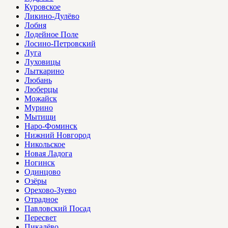
Куровское
Ликино-Дулёво
Лобня
Лодейное Поле
Лосино-Петровский
Луга
Луховицы
Лыткарино
Любань
Люберцы
Можайск
Мурино
Мытищи
Наро-Фоминск
Нижний Новгород
Никольское
Новая Ладога
Ногинск
Одинцово
Озёры
Орехово-Зуево
Отрадное
Павловский Посад
Пересвет
Пикалёво